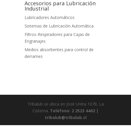
Accesorios para Lubricación
Industrial
Lubricadores Automáticos
Sistemas de Lubricación Automática
Filtros-Respiradores para Cajas de
Engranajes
Medios absorbentes para control de
derrames
Tribalub se ubica en José Ureta 1078, La
Cisterna.
Teléfono: 2 2523 4462 |
tribalub@tribalub.cl