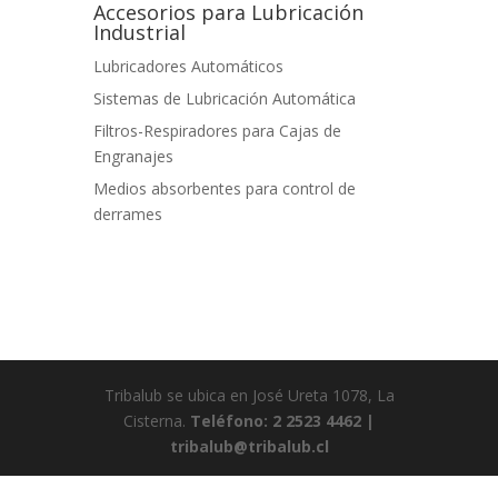
Accesorios para Lubricación
Industrial
Lubricadores Automáticos
Sistemas de Lubricación Automática
Filtros-Respiradores para Cajas de
Engranajes
Medios absorbentes para control de
derrames
Tribalub se ubica en José Ureta 1078, La
Cisterna.
Teléfono: 2 2523 4462 |
tribalub@tribalub.cl