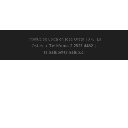
Tribalub se ubica en José Ureta 1078, La
Cisterna.
Teléfono: 2 2523 4462 |
tribalub@tribalub.cl