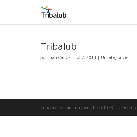
Tribalub
por
Juan Carlos
| Jul 7, 2014 |
Uncategorized
|
Tribalub se ubica en José Ureta 1078, La Cistern