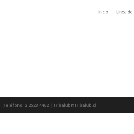
Inicio
Línea de
a.
Teléfono: 2 2523 4462 | tribalub@tribalub.cl